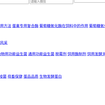
用方法
蛋禽专用复合酶
葡萄糖氧化酶在饲料中的作用
葡萄糖氧
风采
动物用功能益生菌
通用功能益生菌
脱霉剂
饲用酶制剂
饲用发酵
梭菌
母畜保健
蛋品品质
生物发酵蛋白