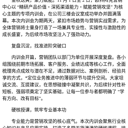
金秋送爽，聚力赋能。11 月 1 日至 2 日，欧科拜克营销
中心以 “精研产品价值・深拓渠道能力・赋能营销攻坚” 为核
心主题的专项内训会，在公司三楼会议室成功举办并圆满落
幕。本次内训会为期两天，紧扣市场趋势与营销实战需求，为
全体营销将士量身打造了一场兼具专业性、实操性与激励性的
成长盛宴，为后续市场攻坚注入了强劲动力。
复盘沉淀，找准进阶突破口
内训会开篇，营销团队以部门为单位开展深度复盘。各小
组围绕前期市场拓展、客户服务、业绩达成等核心工作，全面
梳理亮点成效与潜在不足，通过数据对比、案例剖析、经验共
享的方式，*定位业务推进中的薄弱环节与提升空间。大家坦
诚交流、互提建议，在思想碰撞中凝聚共识，为后续针对性补
短板、强弱项奠定了坚实基础，让每一位参与者都明确了 “学
有方向、改有目标”。
硬核授课，筑牢专业基本功
专业能力是营销攻坚的核心底气。本次内训会聚焦行业核