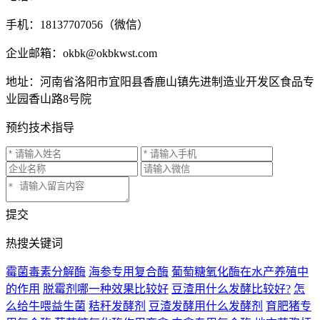
手机：18137707056（微信）
企业邮箱：okbk@okbkwst.com
地址：河南省洛阳市宜阳县香鹿山镇先进制造业开发区食品专
业园香山路8号院
预约技术指导
提交
热搜关键词
霉菌毒素分解酶
海参专用复合酶
葡萄糖氧化酶在水产养殖中
的作用
脱霉剂哪一种效果比较好
豆渣用什么发酵比较好?
怎
么给牛喂益生菌
秸秆发酵剂
豆渣发酵用什么发酵剂
育肥猪专