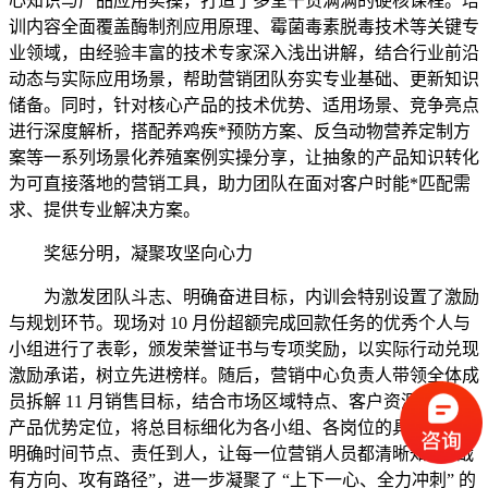
心知识与产品应用实操，打造了多堂干货满满的硬核课程。培
训内容全面覆盖酶制剂应用原理、霉菌毒素脱毒技术等关键专
业领域，由经验丰富的技术专家深入浅出讲解，结合行业前沿
动态与实际应用场景，帮助营销团队夯实专业基础、更新知识
储备。同时，针对核心产品的技术优势、适用场景、竞争亮点
进行深度解析，搭配养鸡疾*预防方案、反刍动物营养定制方
案等一系列场景化养殖案例实操分享，让抽象的产品知识转化
为可直接落地的营销工具，助力团队在面对客户时能*匹配需
求、提供专业解决方案。
奖惩分明，凝聚攻坚向心力
为激发团队斗志、明确奋进目标，内训会特别设置了激励
与规划环节。现场对 10 月份超额完成回款任务的优秀个人与
小组进行了表彰，颁发荣誉证书与专项奖励，以实际行动兑现
激励承诺，树立先进榜样。随后，营销中心负责人带领全体成
员拆解 11 月销售目标，结合市场区域特点、客户资源分布、
产品优势定位，将总目标细化为各小组、各岗位的具体任务，
明确时间节点、责任到人，让每一位营销人员都清晰知晓 “战
有方向、攻有路径”，进一步凝聚了 “上下一心、全力冲刺” 的