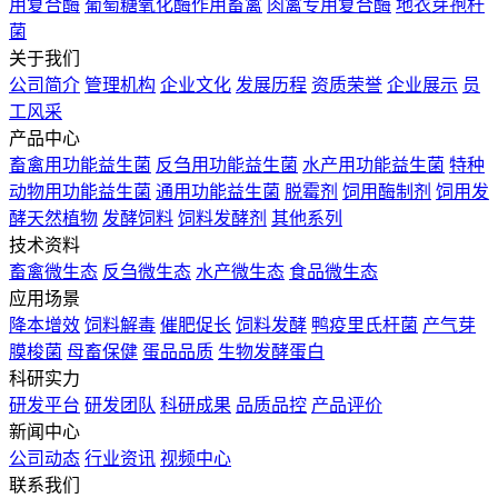
用复合酶
葡萄糖氧化酶作用畜禽
肉禽专用复合酶
地衣芽孢杆
菌
关于我们
公司简介
管理机构
企业文化
发展历程
资质荣誉
企业展示
员
工风采
产品中心
畜禽用功能益生菌
反刍用功能益生菌
水产用功能益生菌
特种
动物用功能益生菌
通用功能益生菌
脱霉剂
饲用酶制剂
饲用发
酵天然植物
发酵饲料
饲料发酵剂
其他系列
技术资料
畜禽微生态
反刍微生态
水产微生态
食品微生态
应用场景
降本增效
饲料解毒
催肥促长
饲料发酵
鸭疫里氏杆菌
产气芽
膜梭菌
母畜保健
蛋品品质
生物发酵蛋白
科研实力
研发平台
研发团队
科研成果
品质品控
产品评价
新闻中心
公司动态
行业资讯
视频中心
联系我们