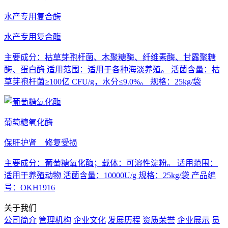
水产专用复合酶
水产专用复合酶
主要成分：枯草芽孢杆菌、木聚糖酶、纤维素酶、甘露聚糖
酶、蛋白酶 适用范围：适用于各种海淡养殖。 活菌含量：枯
草芽孢杆菌≥100亿 CFU/g，水分≤9.0%。 规格：25kg/袋
葡萄糖氧化酶
保肝护肾 修复受损
主要成分：葡萄糖氧化酶；载体：可溶性淀粉。 适用范围：
适用于养殖动物 活菌含量：10000U/g 规格：25kg/袋 产品编
号：OKH1916
关于我们
公司简介
管理机构
企业文化
发展历程
资质荣誉
企业展示
员