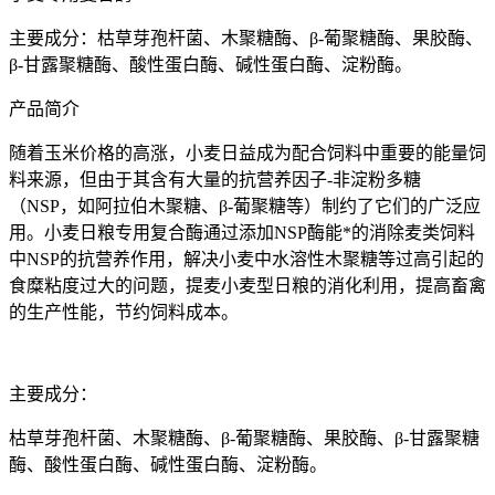
主要成分：枯草芽孢杆菌、木聚糖酶、β-葡聚糖酶、果胶酶、
β-甘露聚糖酶、酸性蛋白酶、碱性蛋白酶、淀粉酶。
产品简介
随着玉米价格的高涨，小麦日益成为配合饲料中重要的能量饲
料来源，但由于其含有大量的抗营养因子
-
非淀粉多糖
（
NSP
，如阿拉伯木聚糖、β
-
葡聚糖等）制约了它们的广泛应
用。小麦日粮专用复合酶通过添加
NSP
酶能*的消除麦类饲料
中
NSP
的抗营养作用，解决小麦中水溶性木聚糖等过高引起的
食糜粘度过大的问题，提麦小麦型日粮的消化利用，提高畜禽
的生产性能，节约饲料成本。
主要成分：
枯草芽孢杆菌、木聚糖酶、β
-
葡聚糖酶、果胶酶、β
-
甘露聚糖
酶、酸性蛋白酶、碱性蛋白酶、淀粉酶。