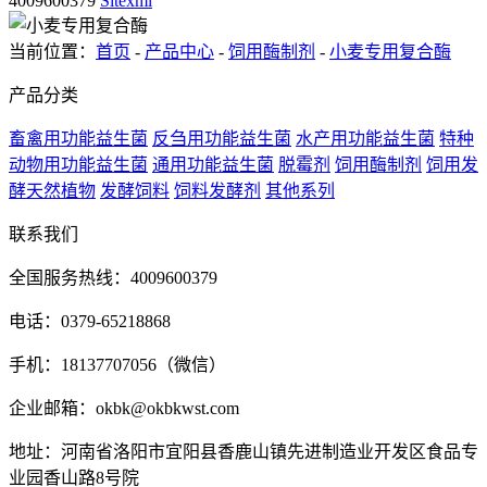
4009600379
Sitexml
当前位置：
首页
-
产品中心
-
饲用酶制剂
-
小麦专用复合酶
产品分类
畜禽用功能益生菌
反刍用功能益生菌
水产用功能益生菌
特种
动物用功能益生菌
通用功能益生菌
脱霉剂
饲用酶制剂
饲用发
酵天然植物
发酵饲料
饲料发酵剂
其他系列
联系我们
全国服务热线：4009600379
电话：0379-65218868
手机：18137707056（微信）
企业邮箱：okbk@okbkwst.com
地址：河南省洛阳市宜阳县香鹿山镇先进制造业开发区食品专
业园香山路8号院