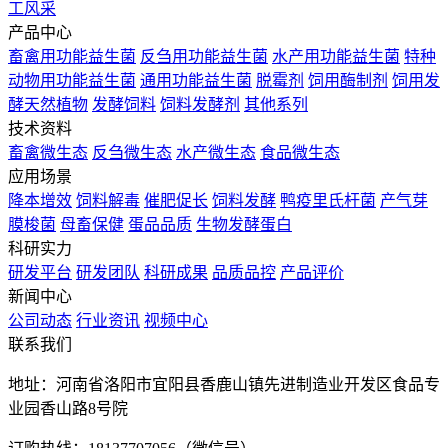
工风采
产品中心
畜禽用功能益生菌
反刍用功能益生菌
水产用功能益生菌
特种
动物用功能益生菌
通用功能益生菌
脱霉剂
饲用酶制剂
饲用发
酵天然植物
发酵饲料
饲料发酵剂
其他系列
技术资料
畜禽微生态
反刍微生态
水产微生态
食品微生态
应用场景
降本增效
饲料解毒
催肥促长
饲料发酵
鸭疫里氏杆菌
产气芽
膜梭菌
母畜保健
蛋品品质
生物发酵蛋白
科研实力
研发平台
研发团队
科研成果
品质品控
产品评价
新闻中心
公司动态
行业资讯
视频中心
联系我们
地址：河南省洛阳市宜阳县香鹿山镇先进制造业开发区食品专
业园香山路8号院