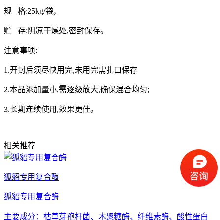
规
格
:25kg/
袋。
贮
存
:
阴凉干燥处
,
密封保存。
注意事项
:
1.
开封后须尽快用完
,
未用完需扎口保存
2.
本品添加量小
,
需逐级放大
,
确保混合均匀
;
3.
长期连续使用
,
效果更佳。
相关推荐
狐貂专用复合酶
狐貂专用复合酶
主要成分：枯草芽孢杆菌、木聚糖酶、纤维素酶、酸性蛋白