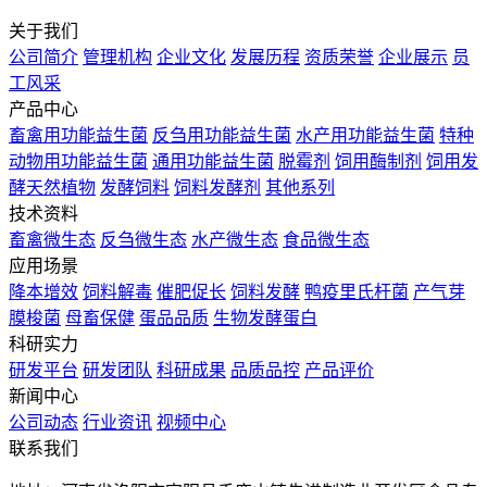
关于我们
公司简介
管理机构
企业文化
发展历程
资质荣誉
企业展示
员
工风采
产品中心
畜禽用功能益生菌
反刍用功能益生菌
水产用功能益生菌
特种
动物用功能益生菌
通用功能益生菌
脱霉剂
饲用酶制剂
饲用发
酵天然植物
发酵饲料
饲料发酵剂
其他系列
技术资料
畜禽微生态
反刍微生态
水产微生态
食品微生态
应用场景
降本增效
饲料解毒
催肥促长
饲料发酵
鸭疫里氏杆菌
产气芽
膜梭菌
母畜保健
蛋品品质
生物发酵蛋白
科研实力
研发平台
研发团队
科研成果
品质品控
产品评价
新闻中心
公司动态
行业资讯
视频中心
联系我们