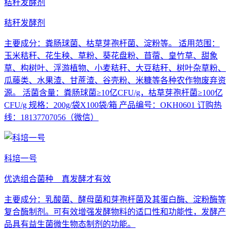
秸秆发酵剂
秸秆发酵剂
主要成分：粪肠球菌、枯草芽孢杆菌、淀粉等。 适用范围：
玉米秸秆、花生秧、草粉、葵花盘粉、苜蓿、皇竹草、甜象
草、构树叶、浮游植物、小麦秸秆、大豆秸秆、树叶杂草粉、
瓜藤类、水果渣、甘蔗渣、谷壳粉、米糠等各种农作物废弃资
源。 活菌含量：粪肠球菌≥10亿CFU/g，枯草芽孢杆菌≥100亿
CFU/g 规格：200g/袋X100袋/箱 产品编号：OKH0601 订购热
线：18137707056（微信）
科培一号
优选组合菌种 真发酵才有效
主要成分：乳酸菌、酵母菌和芽孢杆菌及其蛋白酶、淀粉酶等
复合酶制剂。可有效增强发酵物料的适口性和功能性，发酵产
品具有益生菌微生物态制剂的功能。