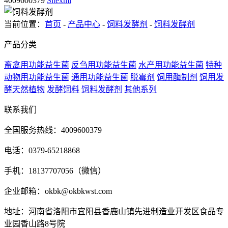
4009600379
Sitexml
当前位置：
首页
-
产品中心
-
饲料发酵剂
-
饲料发酵剂
产品分类
畜禽用功能益生菌
反刍用功能益生菌
水产用功能益生菌
特种
动物用功能益生菌
通用功能益生菌
脱霉剂
饲用酶制剂
饲用发
酵天然植物
发酵饲料
饲料发酵剂
其他系列
联系我们
全国服务热线：4009600379
电话：0379-65218868
手机：18137707056（微信）
企业邮箱：okbk@okbkwst.com
地址：河南省洛阳市宜阳县香鹿山镇先进制造业开发区食品专
业园香山路8号院