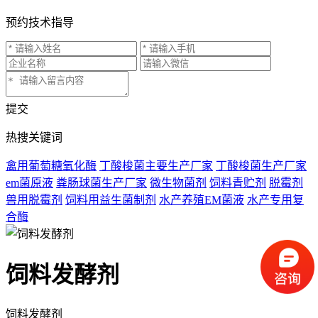
预约技术指导
提交
热搜关键词
禽用葡萄糖氧化酶
丁酸梭菌主要生产厂家
丁酸梭菌生产厂家
em菌原液
粪肠球菌生产厂家
微生物菌剂
饲料青贮剂
脱霉剂
兽用脱霉剂
饲料用益生菌制剂
水产养殖EM菌液
水产专用复
合酶
饲料发酵剂
饲料发酵剂