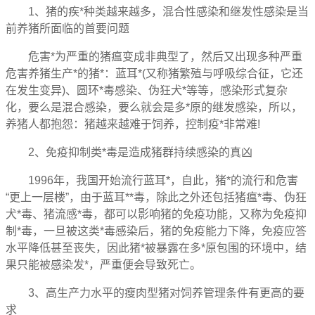
1、猪的疾*种类越来越多，混合性感染和继发性感染是当
前养猪所面临的首要问题
危害*为严重的猪瘟变成非典型了，然后又出现多种严重
危害养猪生产*的猪*：蓝耳*(又称猪繁殖与呼吸综合征，它还
在发生变异)、圆环*毒感染、伪狂犬*等等，感染形式复杂
化，要么是混合感染，要么就会是多*原的继发感染，所以，
养猪人都抱怨：猪越来越难于饲养，控制疫*非常难!
2、免疫抑制类*毒是造成猪群持续感染的真凶
1996年，我国开始流行蓝耳*，自此，猪*的流行和危害
“更上一层楼”，由于蓝耳**毒，除此之外还包括猪瘟*毒、伪狂
犬*毒、猪流感*毒，都可以影响猪的免疫功能，又称为免疫抑
制*毒，一旦被这类*毒感染后，猪的免疫能力下降，免疫应答
水平降低甚至丧失，因此猪*被暴露在多*原包围的环境中，结
果只能被感染发*，严重便会导致死亡。
3、高生产力水平的瘦肉型猪对饲养管理条件有更高的要
求