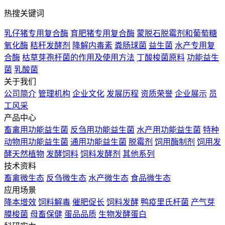
热搜关键词
乳仔猪专用复合酶
育肥猪专用复合酶
蒙脱石脱霉剂和葡萄糖
氧化酶
秸秆发酵剂
降解内毒素
粪肠球菌
益生菌
水产专用复
合酶
枯草芽孢杆菌的作用及使用方法
丁酸梭菌原料
功能益生
菌
乳酸菌
关于我们
公司简介
管理机构
企业文化
发展历程
资质荣誉
企业展示
员
工风采
产品中心
畜禽用功能益生菌
反刍用功能益生菌
水产用功能益生菌
特种
动物用功能益生菌
通用功能益生菌
脱霉剂
饲用酶制剂
饲用发
酵天然植物
发酵饲料
饲料发酵剂
其他系列
技术资料
畜禽微生态
反刍微生态
水产微生态
食品微生态
应用场景
降本增效
饲料解毒
催肥促长
饲料发酵
鸭疫里氏杆菌
产气芽
膜梭菌
母畜保健
蛋品品质
生物发酵蛋白