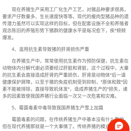
现在养猪生产采用工厂化生产工艺，对猪品种要求很高，
要求产仔数量多、生长速度快等等。现代的瘦肉型猪品种的遗
传潜力虽然可以实现这样的目标，但在配套设施不全和养殖者
观念陈旧的养殖形势下猪群的健康水平是每况愈下，疾*频频
爆发。
4、滥用抗生素导致猪的肝肾损伤严重
在养猪生产中，常常使用抗生素作为预防保健，抗生素在
动物体内分解代谢必须要经过肝脏和肾脏，这个过程中，大量
的抗生素会直接造成肝肾的严重损伤，肝肾是动物体*后一道
健康保护屏障，以至于猪的免疫机制受到抑制，*原体和致*因
素不能被排除，直接导致机体发*，造成养猪生产的*损失，诸
多的因素致使我国养猪行业面临一次又一次危害和灾难。
5、霉菌毒素中毒导致我国养猪生产雪上加霜
霉菌毒素的问题，在传统养猪生产中基本没有什么影响，
但在现代养猪那就是一个大事情了。传统养猪的模式下，饲料