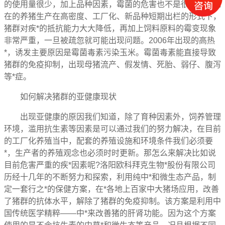
的使用量很少，加上品种因素，霉菌的危害也不是很突出。现
在的养猪生产在高密度、工厂化、新品种短期出栏的形式下，
猪群对疾*的抵抗能力大大降低，再加上饲料原料的霉变现象
非常严重，一旦被疏忽就可能出现问题。2006年出现的高热
*，诱发主要原因是霉菌毒素污染玉米。霉菌毒素能直接导致
猪群的免疫抑制，出现母猪流产、假发情、死胎、弱仔、腹泻
等*症。
如何解决猪群的亚健康现状
出现亚健康的原因我们知道，除了育种因素外，饲养管理
环境，滥用抗生素等因素是可以通过我们的努力解决，在目前
的工厂化养殖当中，配套的养殖设施和环境条件我们必须要
*，生产者的养殖观念也必须时时更新。那怎么来解决比如说
目前危害严重的疾*因素呢?洛阳欧科拜克生物*股份有限公司
历经十几年的不断努力和探索，利用纯中*和微生态产品，制
定一套行之*的保健方案，在*各地上百家中大猪场应用，改善
了猪群的抗体水平，解除了猪群的免疫抑制。该方案是利用中
国传统医学精粹——中*来改善猪的肝肾功能。因为这个方案