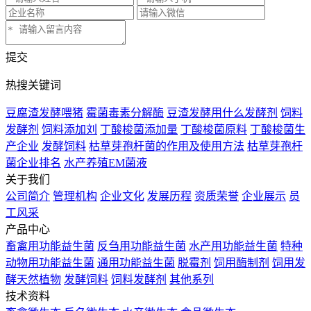
提交
热搜关键词
豆腐渣发酵喂猪
霉菌毒素分解酶
豆渣发酵用什么发酵剂
饲料
发酵剂
饲料添加刘
丁酸梭菌添加量
丁酸梭菌原料
丁酸梭菌生
产企业
发酵饲料
枯草芽孢杆菌的作用及使用方法
枯草芽孢杆
菌企业排名
水产养殖EM菌液
关于我们
公司简介
管理机构
企业文化
发展历程
资质荣誉
企业展示
员
工风采
产品中心
畜禽用功能益生菌
反刍用功能益生菌
水产用功能益生菌
特种
动物用功能益生菌
通用功能益生菌
脱霉剂
饲用酶制剂
饲用发
酵天然植物
发酵饲料
饲料发酵剂
其他系列
技术资料