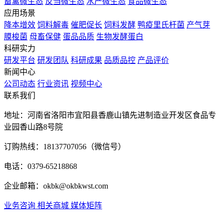
畜禽微生态
反刍微生态
水产微生态
食品微生态
应用场景
降本增效
饲料解毒
催肥促长
饲料发酵
鸭疫里氏杆菌
产气芽
膜梭菌
母畜保健
蛋品品质
生物发酵蛋白
科研实力
研发平台
研发团队
科研成果
品质品控
产品评价
新闻中心
公司动态
行业资讯
视频中心
联系我们
地址：河南省洛阳市宜阳县香鹿山镇先进制造业开发区食品专
业园香山路8号院
订购热线：18137707056（微信号）
电话：0379-65218868
企业邮箱：okbk@okbkwst.com
业务咨询
相关商城
媒体矩阵