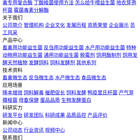
禽专用复合酶
丁酸梭菌使用方法
怎么给牛喂益生菌
地衣芽孢
杆菌
霉菌毒素分解酶
关于我们
公司简介
管理机构
企业文化
发展历程
资质荣誉
企业展示
员
工风采
产品中心
畜禽用功能益生菌
反刍用功能益生菌
水产用功能益生菌
特种
动物用功能益生菌
通用功能益生菌
脱霉剂
饲用酶制剂
饲用发
酵天然植物
发酵饲料
饲料发酵剂
其他系列
技术资料
畜禽微生态
反刍微生态
水产微生态
食品微生态
应用场景
降本增效
饲料解毒
催肥促长
饲料发酵
鸭疫里氏杆菌
产气芽
膜梭菌
母畜保健
蛋品品质
生物发酵蛋白
科研实力
研发平台
研发团队
科研成果
品质品控
产品评价
新闻中心
公司动态
行业资讯
视频中心
联系我们