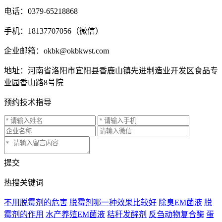
电话：0379-65218868
手机：18137707056（微信）
企业邮箱：okbk@okbkwst.com
地址：河南省洛阳市宜阳县香鹿山镇先进制造业开发区食品专
业园香山路8号院
预约技术指导
提交
热搜关键词
不用脱霉剂的危害
脱霉剂哪一种效果比较好
除臭EM菌液
脱
霉剂的作用
水产养殖EM菌液
秸秆发酵剂
反刍动物复合酶
蛋