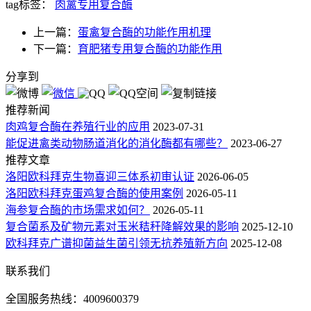
tag标签：
肉禽专用复合酶
上一篇：
蛋禽复合酶的功能作用机理
下一篇：
育肥猪专用复合酶的功能作用
分享到
推荐新闻
肉鸡复合酶在养殖行业的应用
2023-07-31
能促进禽类动物肠道消化的消化酶都有哪些？
2023-06-27
推荐文章
洛阳欧科拜克生物喜迎三体系初审认证
2026-06-05
洛阳欧科拜克蛋鸡复合酶的使用案例
2026-05-11
海参复合酶的市场需求如何？
2026-05-11
复合菌系及矿物元素对玉米秸秆降解效果的影响
2025-12-10
欧科拜克广谱抑菌益生菌引领无抗养殖新方向
2025-12-08
联系我们
全国服务热线：4009600379