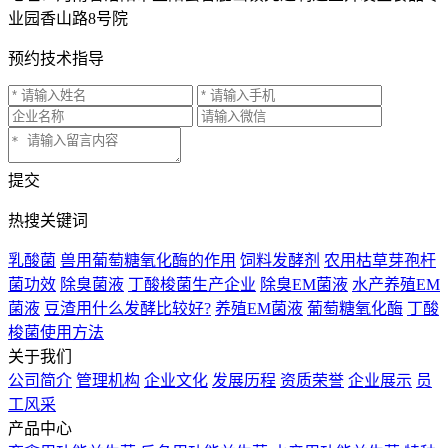
业园香山路8号院
预约技术指导
提交
热搜关键词
乳酸菌
兽用葡萄糖氧化酶的作用
饲料发酵剂
农用枯草芽孢杆
菌功效
除臭菌液
丁酸梭菌生产企业
除臭EM菌液
水产养殖EM
菌液
豆渣用什么发酵比较好?
养殖EM菌液
葡萄糖氧化酶
丁酸
梭菌使用方法
关于我们
公司简介
管理机构
企业文化
发展历程
资质荣誉
企业展示
员
工风采
产品中心