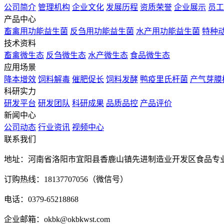
公司简介
管理机构
企业文化
发展历程
资质荣誉
企业展示
员工
产品中心
畜禽用功能益生菌
反刍用功能益生菌
水产用功能益生菌
特种
技术资料
畜禽微生态
反刍微生态
水产微生态
食品微生态
应用场景
降本增效
饲料解毒
催肥促长
饲料发酵
鸭疫里氏杆菌
产气芽膜
科研实力
研发平台
研发团队
科研成果
品质品控
产品评价
新闻中心
公司动态
行业资讯
视频中心
联系我们
地址：河南省洛阳市宜阳县香鹿山镇先进制造业开发区食品专
订购热线：18137707056（微信号）
电话：0379-65218868
企业邮箱：okbk@okbkwst.com