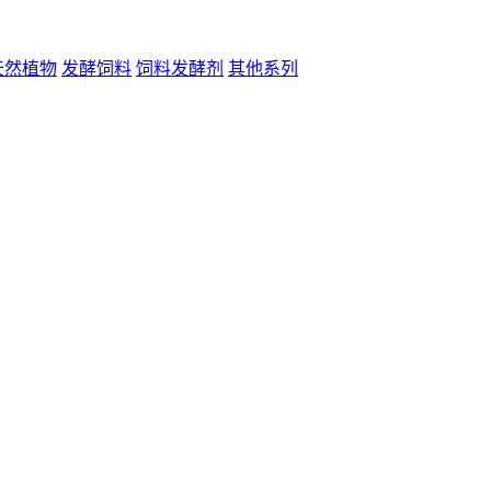
天然植物
发酵饲料
饲料发酵剂
其他系列