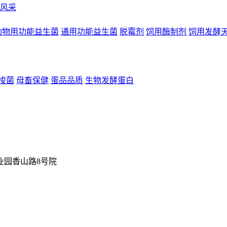
风采
动物用功能益生菌
通用功能益生菌
脱霉剂
饲用酶制剂
饲用发酵
梭菌
母畜保健
蛋品品质
生物发酵蛋白
业园香山路8号院