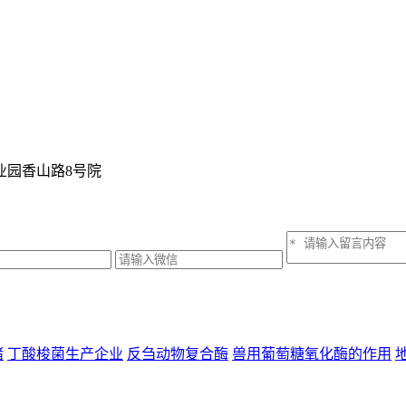
业园香山路8号院
猪
丁酸梭菌生产企业
反刍动物复合酶
兽用葡萄糖氧化酶的作用