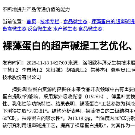
不断地提升产品传递价值的能力
当前位置：
首页
-
技术专栏
-
食品微生态
-
裸藻蛋白的超声碱提
畜禽微生态
反刍微生态
水产微生态
食品微生态
裸藻蛋白的超声碱提工艺优化
发布时间：2025-11-18 14:27:00
来源：洛阳欧科拜克生物技术
丁慧1,2 李市场1,2 宋根娣3 胡锋阳1,2 常英杰4 龚
技术股份有限公司
摘要:新型蛋白资源的挖掘在未来食品开发领域中占有重要的地
蛋白提取*的影响。采用紫外吸收光谱（UV-Vis）、傅里叶
性、乳化性等功能特性。结果表明，裸藻蛋白*工艺参数为料液比1:20，
下测得提取*为93.81*。结构分析表明，裸藻蛋白的二级结构主要
60℃时，裸藻蛋白的吸水性*，为13.19 g/g，当温度为40℃时持
该研究利用超声碱提工艺，提高了裸藻蛋白提取*，为其作为