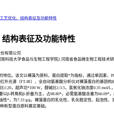
工艺优化、结构表征及功能特性
、结构表征及功能特性
股份有限公司
明贵11.河南科技大学食品与生物工程学院2.河南省食品微生物工程技
位。该文以裸藻为原料，蛋白提取*为指标，通过单因素、Plack
变换红外光谱（FT-IR）、全自动氨基酸分析仪对裸藻蛋白的基
超声功*100 W，醇碱比1:3.5，氢氧化钠浓度0.35 mol/L，
以β-转角和β-折叠为主，占98.80*，必需氨基酸含量为66.09
油性*，为7.33 g/g，裸藻蛋白的乳化性、乳化稳定性、起泡性、泡沫稳
一种新型蛋白原料奠定基础。