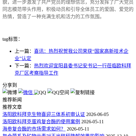
貌，进一步激发了共产党员的理想信念，充分发挥了广大党员
同志模范带头作用，积极动员和引导全体员工的爱国、爱党的
热情，营造了一种充满生机和活力的工作氛围。
tag标签：
上一篇：
喜讯：热烈祝贺我公司荣获“国家高新技术企
业”认定
下一篇：
热烈欢迎宜阳县委书记安书记一行莅临欧科拜
克厂区考察指导工作
分享到
推荐新闻
推荐文章
洛阳欧科拜克生物喜迎三体系初审认证
2026-06-05
洛阳欧科拜克蛋鸡复合酶的使用案例
2026-05-11
海参复合酶的市场需求如何？
2026-05-11