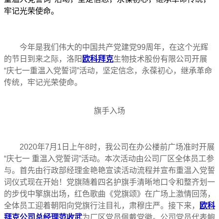
牢记光荣使命。
今年是我们伟大的中国共产党建党99周年，在这个光辉
的节日到来之际，洛阳
欧科拜克
生物技术股份有限公司开展
“庆七一重温入党誓词”活动，坚定信念，永葆初心，继承革命
传统，牢记光荣使命。
旗手入场
2020年7月1日上午8时，我公司在办公楼前广场准时开展
“庆七一 重温入党誓词”活动。本次活动由公司厂区全体员工参
与。首先由行政部经理金艳艳宣读活动流程并宣布重温入党誓
词仪式现在开始！党旗随着四名护旗手清晰地口令和整齐划一
的步伐中擎旗出场，红色歌曲《党旗颂》在广场上激情回荡，
全体员工迎着朝阳向党旗行注目礼，肃穆庄严。接下来，
欧科
拜克公司总经理范收武
为厂区党员佩戴党徽。公司党员代表鲍