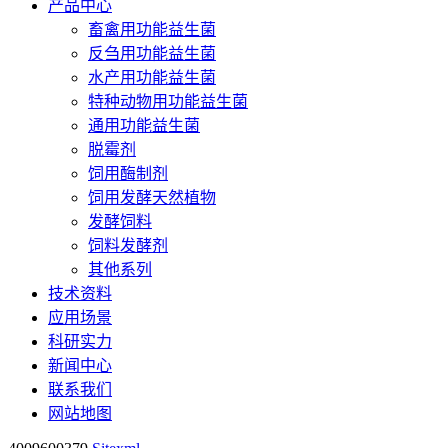
产品中心
畜禽用功能益生菌
反刍用功能益生菌
水产用功能益生菌
特种动物用功能益生菌
通用功能益生菌
脱霉剂
饲用酶制剂
饲用发酵天然植物
发酵饲料
饲料发酵剂
其他系列
技术资料
应用场景
科研实力
新闻中心
联系我们
网站地图