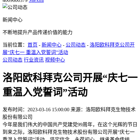
4009600379
Sitexml
新闻中心
不断地提升产品传递价值的能力
当前位置：
首页
-
新闻中心
-
公司动态
-
洛阳欧科拜克公司开
展“庆七一 重温入党誓词”活动
公司动态
行业资讯
视频中心
洛阳欧科拜克公司开展“庆七一
重温入党誓词”活动
发布时间：2023-03-16 15:00:00
来源：洛阳欧科拜克生物技术
股份有限公司
今年是我们伟大的中国共产党建党99周年，在这个光辉的节日
到来之际，洛阳欧科拜克生物技术股份有限公司开展“庆七一
重温入党誓词”活动，坚定信念，永葆初心，继承革命传统，