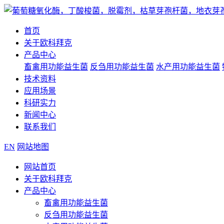
首页
关于欧科拜克
产品中心
畜禽用功能益生菌
反刍用功能益生菌
水产用功能益生菌
技术资料
应用场景
科研实力
新闻中心
联系我们
EN
网站地图
网站首页
关于欧科拜克
产品中心
畜禽用功能益生菌
反刍用功能益生菌