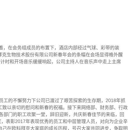
备着，在会务组成员的布置下，酒店内部经过气球、彩带的装
科拜克生物技术股份有限公司新春年会的条幅在会场显得格外醒
倒计时和开场音乐缓缓响起，公司主持人在音乐声中走上主席
员工的不懈努力下公司已渡过了艰苦探索的生存期，2018年抓
工致以亲切的慰问和新春的祝福。接下来网络部、财务部、行政
与各部门的职工欢聚一堂，辞旧迎新，共庆新春佳节的来临，回
奖，表彰2017年表现优秀的员工和中层管理人员，对向为企业辛
自己在欧科拜克大家庭的成长历程，号召大家共同进步，争取明