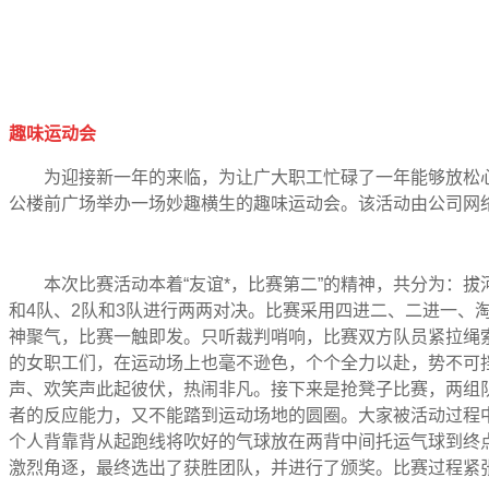
趣味运动会
为迎接新一年的来临，为让广大职工忙碌了一年能够放松心
公楼前广场举办一场妙趣横生的趣味运动会。该活动由公司网
本次比赛活动本着“友谊*，比赛第二”的精神，共分为：
和4队、2队和3队进行两两对决。比赛采用四进二、二进一、
神聚气，比赛一触即发。只听裁判哨响，比赛双方队员紧拉绳
的女职工们，在运动场上也毫不逊色，个个全力以赴，势不可
声、欢笑声此起彼伏，热闹非凡。接下来是抢凳子比赛，两组
者的反应能力，又不能踏到运动场地的圆圈。大家被活动过程
个人背靠背从起跑线将吹好的气球放在两背中间托运气球到终
激烈角逐，最终选出了获胜团队，并进行了颁奖。比赛过程紧