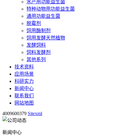
水产用功能益生菌
特种动物用功能益生菌
通用功能益生菌
脱霉剂
饲用酶制剂
饲用发酵天然植物
发酵饲料
饲料发酵剂
其他系列
技术资料
应用场景
科研实力
新闻中心
联系我们
网站地图
4009600379
Sitexml
新闻中心