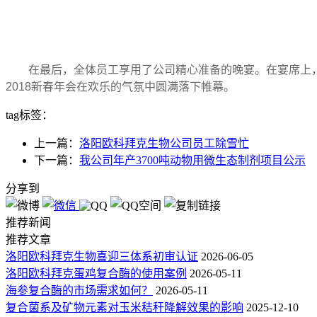
在最后，全体员工享用了公司精心准备的晚宴。在宴席上
2018新春年会在欢乐的气氛中圆满落下帷幕。
tag标签：
上一篇：
洛阳欧科拜克生物公司员工除雪忙
下一篇：
我公司年产3700吨动物用微生态制剂项目公示
分享到
推荐新闻
推荐文章
洛阳欧科拜克生物喜迎三体系初审认证
2026-06-05
洛阳欧科拜克蛋鸡复合酶的使用案例
2026-05-11
海参复合酶的市场需求如何？
2026-05-11
复合菌系及矿物元素对玉米秸秆降解效果的影响
2025-12-10