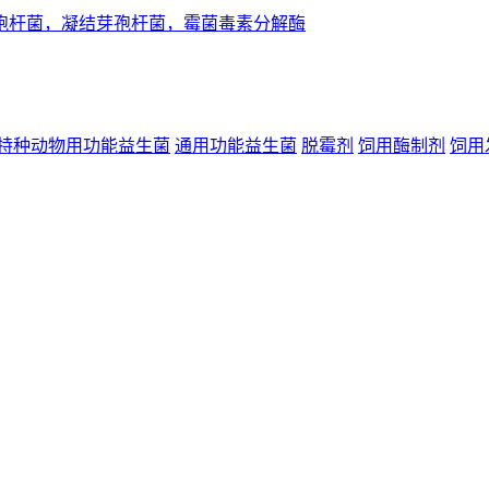
特种动物用功能益生菌
通用功能益生菌
脱霉剂
饲用酶制剂
饲用