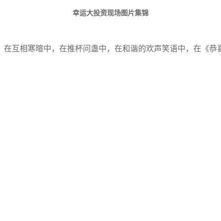
幸运大投资现场图片集锦
，在互相寒暄中，在推杯问盏中，在和谐的欢声笑语中，在《恭